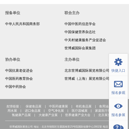
报备单位
联合主办
中华人民共和国商务部
中国中医药信息学会
中国保健营养杂志社
中关村健康服务产业促进会
世博威国际会展集团
返回顶部
协办单位
主办单位
快捷入口
中国抗衰老促进会
北京世博威国际展览有限公司
中国医药教育协会
世博威（上海）展览有限公司
中国中药协会
报名参观
友情链接：
保健食品展
|
中医药健康展
|
有机食品展
|
食用油展
|
饮
用水展
|
进口食品展
|
空气净化展
|
医疗器械展
|
家庭医疗用品展
|
报名参展
氢健康产品展
|
大健康产业展
|
世界健康产业大会
|
北京展览公司
世博威国际展览公司 地址：北京市朝阳区甘露园南里25号院国际创展中心2802室 电话：+86-10-