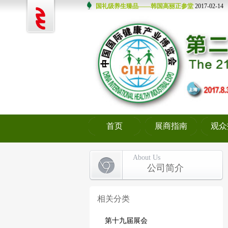
国礼级养生臻品——韩国高丽正参堂
2017-02-14
健康食品加工设备潜力巨大，推动行业绿色发展
每日膳道，引领轻生活时代潮流
2017-02-20
“养力达”邀您一起加入全民补钙热潮
2017-02-24
世界那么大，带你走进养生“长寿之乡”—冲绳
201
健宜富复合酵素——来自台湾的天然酵素
2017-03
日本最火的酵素来袭，这些酵素你吃过吗
2017-03
Nutrimexx——德尔美健康营养产品 高品质保证
2
礼送健康，燕窝为上
2017-01-16
那日藻业，在天然碱湖扎根的螺旋藻
2017-01-19
首页
展商指南
观众
About Us
公司简介
相关分类
第十九届展会