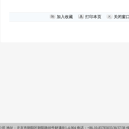
加入收藏
打印本页
关闭窗
：北京市朝阳区朝阳路69号财满街1-4-904 电话：+86-10-85785035/36/37/38 传真：