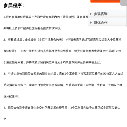
参展程序：
参观咨询
1.报名参展单位应具备生产和经营有效期内的《营业执照》及参展展品相关的合法批准文件等。
媒体合作
并将以上资质扫描件提交组委会做资质预审核。
2、审核通过后，企业提交《参展申请及合约表》（申请表需明确填写所需展位类型大小及预期
展位位置），加盖公章后扫描传真或邮件至大会组委会。组委会收到参展申请及合约后3日内给
予展位预定回复，并将成功预留的展位申请及合约表盖章回传至参展申请企业。
3、申请企业收到组委会回复的预定合约后，需在5个工作日内将预定展位费用的50%汇入大会组
委会指定银行账户。逾期支付预定展位将被取消。组委会将秉承：先申请、先付款、先确认的展
位分配原则。
4、组委会收到申请参展企业交付的预定展位费用后，3个工作日内给予出具正式参展展位确认
书。