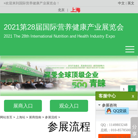
»欢迎来到国际营养健康产业展览会！
中文
|
英文
上海
北京
|
2021第28届国际营养健康产业展览会
2021 The 28th International Nutrition and Health Industry Expo
1
2
客服中心
展商入口
观众入口
媒体入口
参展咨询
网站首页
>
上海站
>
展商指南
>
参展流程
>
参展流程
QQ：
1149803248
总机：010-85785007
在线时间8:30-18:00