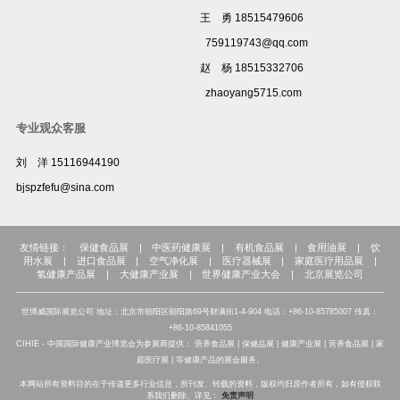
王 勇 18515479606
759119743@qq.com
赵 杨 18515332706
zhaoyang5715.com
专业观众客服
刘 洋 15116944190
bjspzfefu@sina.com
友情链接：
保健食品展
|
中医药健康展
|
有机食品展
|
食用油展
|
饮
用水展
|
进口食品展
|
空气净化展
|
医疗器械展
|
家庭医疗用品展
|
氢健康产品展
|
大健康产业展
|
世界健康产业大会
|
北京展览公司
世博威国际展览公司 地址：北京市朝阳区朝阳路69号财满街1-4-904 电话：+86-10-85785007 传真：
+86-10-85841055
CIHIE - 中国国际健康产业博览会为参展商提供： 营养食品展 | 保健品展 | 健康产业展 | 营养食品展 | 家
庭医疗展 | 等健康产品的展会服务。
本网站所有资料目的在于传递更多行业信息，所刊发、转载的资料，版权均归原作者所有，如有侵权联
系我们删除。详见：
免责声明