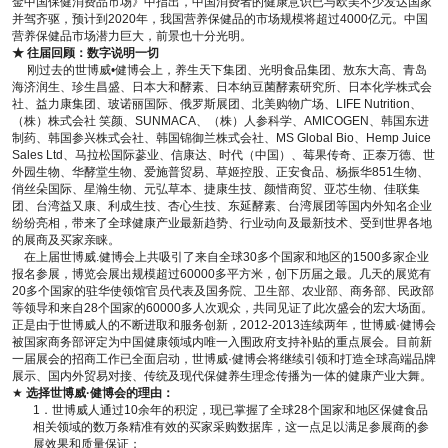
金中国保健消费品市场》中指出，中国消费者的健康意识已与欧美不少发达国家
并驾齐驱，预计到2020年，我国营养保健品的市场规模将超过4000亿元。中国
营养保健品市场潜力巨大，前景也十分光明。
★ 往届回顾：数字说明一切
刚过去的世博威•健博会上，养生天下集团、光明食品集团、敖东大高、青岛
海济润生、珍生昌盛、日本大和酵素、日本纳豆菌酵素研究所、日本化学株式会
社、益力康集团、玻诺丽国际、俄罗斯展团、北美购物广场、LIFE Nutrition、
（株）株式会社 笑颜、SUNMACA、（株）人参科学、AMICOGEN、韩国东进
制药、韩国参兴株式会社、韩国锦御兰株式会社、MS Global Bio、Hemp Juice
Sales Ltd、马拉松国际蔘业、信康达、时代（中国）、莓果传奇、正泰万德、世
外园生物、华酵堂生物、爱施普贸易、草姬控股、正安食品、杨振华851生物、
俏丝朵国际、星瀚生物、元弘草本、捷康生技、颜惜商贸、亚芯生物、佳联集
团、台湾益又康、利成生技、杏心生技、东延酵素、台湾展团等国内外知名企业
纷纷亮相，带来了全球健康产业最新趋势、行业动向及最新技术、受到世界各地
的展商及买家亲睐。
在上届世博威.健博会上共吸引了来自全球30多个国家和地区的1500多家企业
报名参展，博览会展出规模超过60000多平方米，创下历届之最。几天的展览有
20多个国家的驻华使领馆官员代表及国务院、卫生部、农业部、商务部、民政部
等领导和来自28个国家的60000多人次观众，共同见证了此次盛会的宏大场面。
正是由于世博威人的不断进取和服务创新，2012-2013连续两年，世博威·健博会
被国家商务部评定为中国健康领域内唯一入围政府支持补贴的重点展会。目前新
一届展会的招商工作已全面启动，世博威·健博会将继续引领和打造全球高端品牌
展示、国内外贸易对接、传统及现代保健养生理念传播为一体的健康产业大舞。
★
选择世博威·健博会的理由：
1．世博威人通过10余年的积淀，现已掌握了全球28个国家和地区保健食品
相关领域的数万条精准有效的买家采购数据库，这一点足以满足参展商的参
展效果和质量保证；