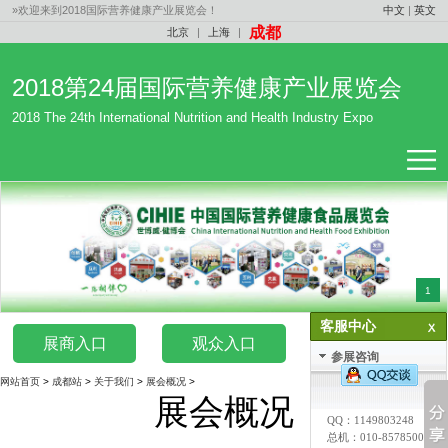
»欢迎来到2018国际营养健康产业展览会！
中文
|
英文
成都
北京
|
上海
|
2018第24届国际营养健康产业展览会
2018 The 24th International Nutrition and Health Industry Expo
1
客服中心
展商入口
观众入口
媒体入口
参展咨询
网站首页
>
成都站
>
关于我们
>
展会概况
>
展会概况
QQ：
1149803248
总机：010-85785007