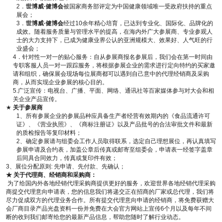
2．
世博威·健博会
被国家商务部评定为中国健康领域唯一受政府扶持的重点
展会；
3．
世博威
·
健博会
经过10余年精心培育，已达到专业化、国际化、品牌化的
成效。随着服务质量与管理水平的提高，在海内外广大参展商、专业参观人
士的大力支持下，已成为健康业界公认的亚洲规模大、效果好、人气旺的行
业盛会；
4．针对性一对一的贴心服务：自从参展商报名参展后，我们会在第一时间由
专职客服人员一对一跟踪服务，将根据参展企业的需求进行定向特约的买家邀
请和组织，确保展会现场每位展商都可以遇到自己意中的代理经销商及采购
商，从而实现企业参展的核心目的。
5.广泛宣传：电视台、广播、平面、网络、通讯社等百家媒体参与对大会和相
关企业产品宣传。
★
关于参展商
1、所有参展企业的参展品种应具备生产者经营有效期内的《食品流通许可
证》、《营业执照》、《商标注册证》以及产品批号的合法审批文件和最新
的质检报告等复印材料；
2、确定参展请与组委会工作人员取得联系，选定自己理想展位，再认真填写
参展申请及合约表，加盖公章后传真或邮寄至组委会，申请表一经签字盖章
后同具合同效力，传真或复印件有效；
3、展位分配原则: 先申请、先付款、先确认；
★ 关于代理商、经销商和采购商：
为了给国内外各地经销代理采购商提供更好的服务，欢迎世界各地经销代理采购
商提交代理意向申请表，您的信息我们将递交正在招商的厂家或总代理，我们将
尽力促成双方的代理业务合作。所有提交代理意向申请的经销商，将免费获赠大
会厂商目录产品光盘资料一份并免费在大会官方网站上宣传6个月以及每年不间
断的收到我们邮寄给您的最新产品信息，帮助您随时了解行业动态。