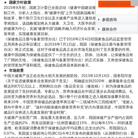
★
国家方针政策
在线时间8:30-18:00
2015年9月初，国家卫计委已全面启动《健康中国建设规划(2016~2020年)》编
制工作。分析人士指出，将“健康中国”上升为国家战略有望全面推进医疗卫生体
制改革，整个医疗卫生行业以及大健康产业将进入蓬勃发展期。国家卫计委主任
参观咨询
李斌指出，该战略规划将从大健康、大卫生、大医学的高度出发，突出强调以人
的健康为中心，实施“健康中国”战略并融入经济社会发展之中，通过综合性的政
媒体合作
策举措，实现健康发展目标。
《保健食品注册与备案管理办法》已于2016年2月4日经国家食品药品监督管理
总局局务会议审议通过，自2016年7月1日起，我国《保健食品注册与备案管理
办法》将正式实施。这对于保健食品真正走向市场无疑起到了至关重要的作用。
健康中国战略为保健食品提供了一片生长的沃土，防病、治未病，让保健食品有
了广阔的天地，《保健食品注册与备案管理办法》的正式实施，又将使保健食品
的管理更加严谨和规范。保健食品或将迎来新的春天。
★
市场前景
中国大健康产业正处在热火朝天发展的新阶段。2013年10月14日，国务院印发
《关于促进健康服务业发展的若干意见》，明确提出到2020年，健康服务业总规
模达到8万亿元以上，而刚刚出台的《食品安全法（修改稿）》则为保健食品的
发展提供了良好的机遇。专家认为，营养保健品在中国正逐步从高端消费品、礼
品转变为膳食营养补充的必选品，预计整个行业将随之进入规模加速攀升阶段。
将来10年，中国营养保健品的渗透率将沿着“一二线城市向三四线城市”、“老龄人
群向中青年人群”、“滋补功能保健向膳食营养补充”的方向逐级演进，中国营养保
健品行业将进入高速发展的“黄金时期”。
大健康产业前景广阔，面临重大发展机遇。近几年，我国保健产业产值约占国民
生产总值的2%，而发达国家这一比例普遍超过15%，并以每年15%～30的速度
递增。欧美国家消费者用于保健食品的平均花费占总支出的2%，而我国仅占
0.07%。美国波士顿咨询公司(BCG)今年2月发布的最新报告《从洞察到行动：掘