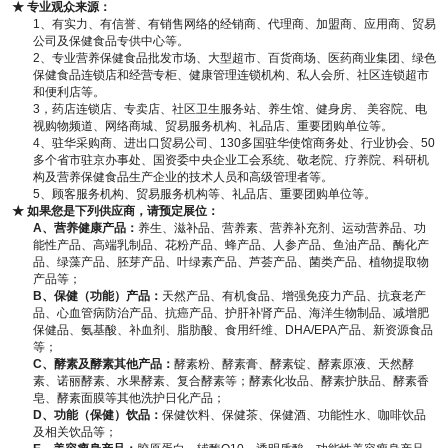
★ 专业观众来源：
1、有实力、有信誉、有销售网络的经销商、代理商、加盟商、应用商、贸易
公司及保健食品专供中心等。
2、专业营养保健食品批发市场、大型超市、百货商场、医药商业集团、绿色
保健食品连锁店和经营专柜、健康管理连锁机构、私人会所、社区连锁超市
和便利店等。
3，药店连锁店、专卖店、社区卫生服务站、养生馆、健身房、 美容院、电
视购物频道、网络商城、贸易服务机构、礼品店、重要团购单位等。
4、驻华采购商、进出口贸易公司、130多国驻华使馆商务处、行业协会、50
多个省市驻京办事处、国资委中央企业工会系统、敬老院、疗养院、科研机
构及营养保健食品生产企业的技术人员和高级管理者等。
5、顾客服务机构、贸易服务机构等、礼品店、重要团购单位等。
★ 如果您是下列供应商，请预定展位：
A
、营养健康产品：
养生、滋补品、营养素、营养补充剂、运动营养品、功
能性产品、高端乳制品、花粉产品、蜂产品、人参产品、鱼油产品、酶化产
品、绿藻产品、胚芽产品、叶绿素产品、芦荟产品、菌类产品、植物提取物
产品等；
B
、保健（功能）产品：
天然产品、有机食品、增强免疫力产品、抗衰老产
品、心血管病防治产品、抗癌产品、护肝补肾产品、海洋生物制品、减增肥
保健品、氨基酸、补血剂、脂肪酸、食用纤维、DHA/EPA产品、新资源食品
等；
C
、酵素及酵素其他产品：
酵素粉、酵素膏、酵素锭、酵素原液、天然酵
素、诺丽酵素、水果酵素、复合酵素等；酵素化妆品、酵素护肤品、酵素香
皂、酵素面膜等其他洗护日化产品；
D
、功能（保健）饮品：
保健饮料、保健茶、保健酒、功能性水、咖啡饮品
及相关饮品等；