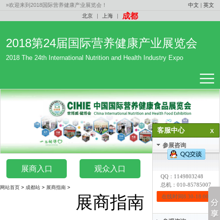
»欢迎来到2018国际营养健康产业展览会！
中文
|
英文
成都
北京
|
上海
|
2018第24届国际营养健康产业展览会
2018 The 24th International Nutrition and Health Industry Expo
客服中心
1
参展咨询
展商入口
观众入口
媒体入口
QQ：
1149803248
总机：010-85785007
网站首页
>
成都站
>
展商指南
>
展商指南
在线时间8:30-18:00