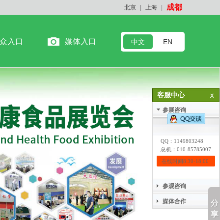
成都
北京
|
上海
|
众入口
媒体入口
中文
EN
客服中心
参展咨询
QQ：
1149803248
总机：010-85785007
在线时间8:30-18:00
参观咨询
媒体合作