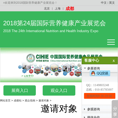
»欢迎来到2018国际营养健康产业展览会！
中文
|
英文
成都
北京
|
上海
|
2018第24届国际营养健康产业展览会
2018 The 24th International Nutrition and Health Industry Expo
客服中心
参展咨询
1
QQ：
1149803248
总机：010-85785007
展商入口
观众入口
媒体入口
在线时间8:30-18:00
网站首页
>
成都站
>
观众指南
>
邀请对象
>
邀请对象
参观咨询
媒体合作